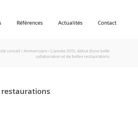
s
Références
Actualités
Contact
slé conseil
/
Anniversaire
/
L’année 2015, début d’une belle
collaboration et de belles restaurations
 restaurations