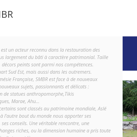
MBR
est un acteur reconnu dans la restauration des
s largement du bâti à caractère patrimonial. Taille
s, décors peints sont parmi nos compétences.
uart Sud Est, mais aussi dans les outremers.
ynésie Française, SMBR est face à de nouveaux
 nouveaux sujets, passionnants et délicats :
on de statues anthropomorphe,Tikis
hiques, Marae, Ahu…
 certains sont classés au patrimoine mondiale, Aslé
r à l’autre bout du monde nous apporter ses
 ses conseils. Une véritable rencontre, une
anges riches, ou la dimension humaine a pris toute