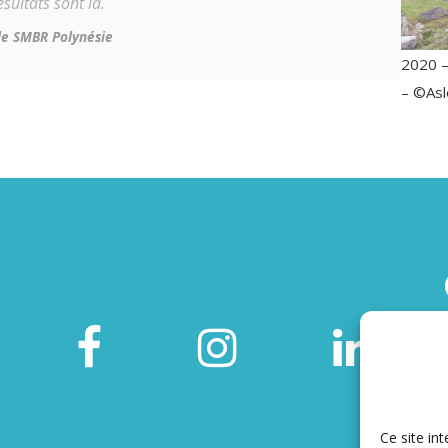
ésultats sont là.
le SMBR Polynésie
2020 –
– ©Asl
Ce site int